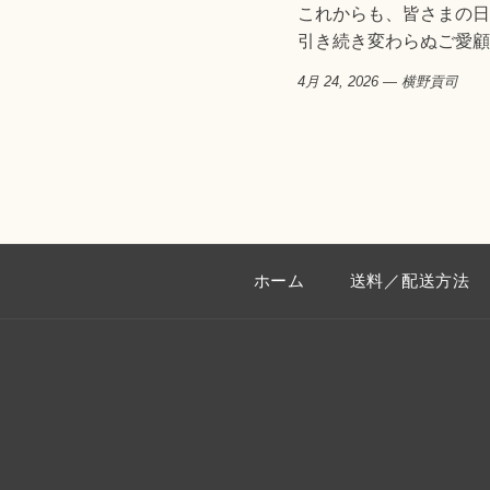
これからも、皆さまの日
引き続き変わらぬご愛顧
4月 24, 2026 —
横野貢司
ホーム
送料／配送方法